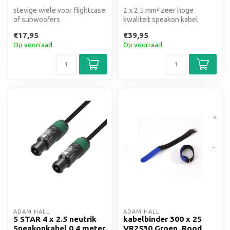
stevige wiele voor flightcase
2 x 2.5 mm² zeer hoge
of subwoofers
kwaliteit speakon kabel
Neutrik speakON® NL4FXX-
€17,95
€39,95
W connect...
Op voorraad
Op voorraad
ADAM HALL
ADAM HALL
5 STAR 4 x 2.5 neutrik
kabelbinder 300 x 25
Speakonkabel 0,4 meter
VR2530 Groen, Rood,