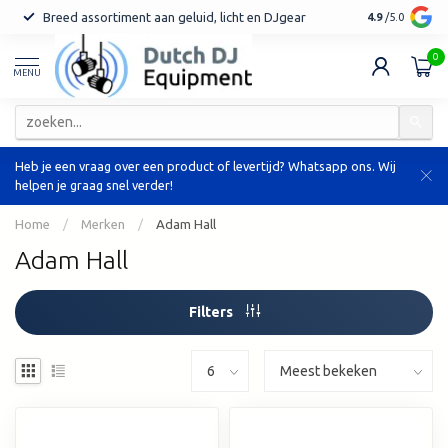
Breed assortiment aan geluid, licht en DJgear
Tot 7 jaar ga
4.9
/5.0
0
MENU
Heb je een vraag over een product of levertijd? Whatsapp ons. Wij
helpen je graag snel verder!
Home
/
Merken
/
Adam Hall
Adam Hall
Filters