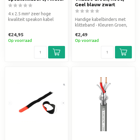
Geel blauw zwart
4 x 2.5 mm² zeer hoge
kwaliteit speakon kabel
Handige kabelbinders met
Neutrik speakON® NL4FXX-
klitteband - Kleuren Groen,
W connect...
Rood, Geel blauw zwart
€24,95
€2,49
Op voorraad
Op voorraad