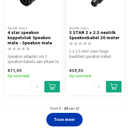
ADAM HALL
ADAM HALL
4 star speakon
5 STAR 2 x 2.5 neutrik
koppelstuk Speakon
Speakonkabel 20 meter
male - Speakon male
2 x 2.5 mm² zeer hoge
Speakon adapter om 2
kwaliteit speakon kabel
speakon kabels aan elkaar te
Neutrik speakON® NL4FXX-
maken
W connect...
€11,95
€59,95
Op voorraad
Op voorraad
Toon
1
-
20
van 45
Toon meer