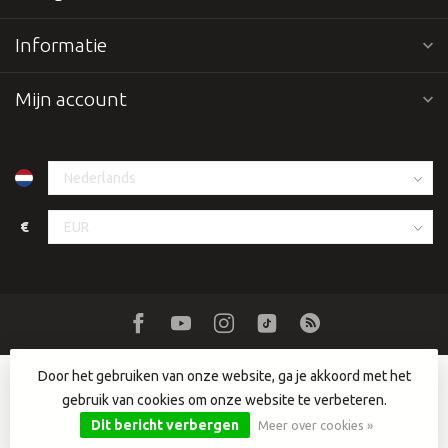
Informatie
Mijn account
€
Door het gebruiken van onze website, ga je akkoord met het
gebruik van cookies om onze website te verbeteren.
© Copyright 2026 Dutch DJ Equipment
- Powered by
Lightspeed
-
Lightspeed design
by
Dyvelopment
Dit bericht verbergen
Meer over cookies »