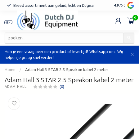
Breed assortiment aan geluid, licht en DJgear
Tot 7 jaar ga
4.9
/5.0
0
MENU
Heb je een vraag over een product of levertijd? Whatsapp ons. Wij
helpen je graag snel verder!
Home
/
Adam Hall 3 STAR 2.5 Speakon kabel 2 meter
Adam Hall 3 STAR 2.5 Speakon kabel 2 meter
(0)
ADAM HALL