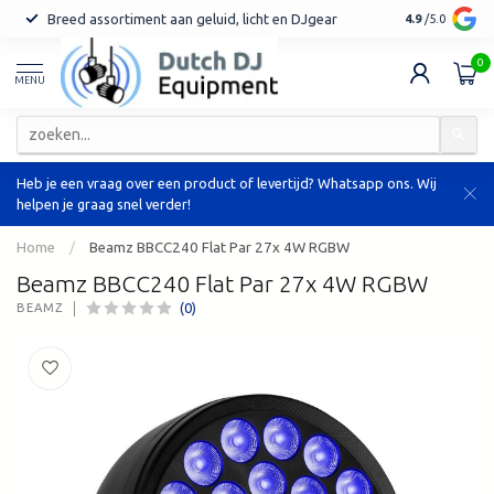
Breed assortiment aan geluid, licht en DJgear
Tot 7 jaar ga
4.9
/5.0
0
MENU
Heb je een vraag over een product of levertijd? Whatsapp ons. Wij
helpen je graag snel verder!
Home
/
Beamz BBCC240 Flat Par 27x 4W RGBW
Beamz BBCC240 Flat Par 27x 4W RGBW
(0)
BEAMZ