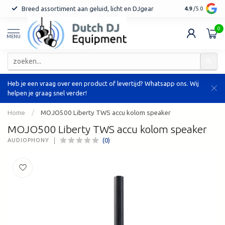
Breed assortiment aan geluid, licht en DJgear
Tot 7 jaar ga
4.9
/5.0
0
MENU
Heb je een vraag over een product of levertijd? Whatsapp ons. Wij
helpen je graag snel verder!
Home
/
MOJO500 Liberty TWS accu kolom speaker
MOJO500 Liberty TWS accu kolom speaker
(0)
AUDIOPHONY