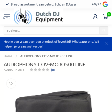
Breed assortiment aan geluid, licht en DJgear
Tot 7 jaar ga
4.9
/5.0
0
MENU
Heb je een vraag over een product of levertijd? Whatsapp ons. Wij
helpen je graag snel verder!
Home
/
AUDIOPHONY COV-MOJO500 LINE
AUDIOPHONY COV-MOJO500 LINE
(0)
AUDIOPHONY