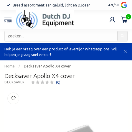
Breed assortiment aan geluid, licht en DJgear
Tot 7 jaar ga
4.9
/5.0
0
MENU
Heb je een vraag over een product of levertijd? Whatsapp ons. Wij
helpen je graag snel verder!
Home
/
Decksaver Apollo X4 cover
Decksaver Apollo X4 cover
(0)
DECKSAVER