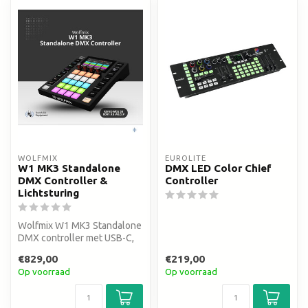
WOLFMIX
EUROLITE
W1 MK3 Standalone
DMX LED Color Chief
DMX Controller &
Controller
Lichtsturing
Wolfmix W1 MK3 Standalone
DMX controller met USB-C,
2048 kanalen & WING-
€829,00
€219,00
compatib...
Op voorraad
Op voorraad