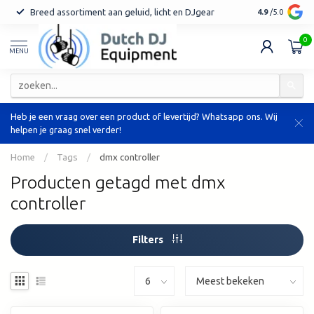
Breed assortiment aan geluid, licht en DJgear
Tot 7 jaar ga
4.9
/5.0
0
MENU
Heb je een vraag over een product of levertijd? Whatsapp ons. Wij
helpen je graag snel verder!
Home
/
Tags
/
dmx controller
Producten getagd met dmx
controller
Filters