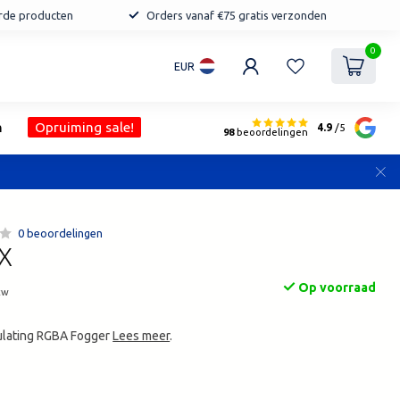
erde producten
Orders vanaf €75 gratis verzonden
0
EUR
n
Opruiming sale!
4.9
/5
98
beoordelingen
0 beoordelingen
7X
Op voorraad
tw
lating RGBA Fogger
Lees meer
.