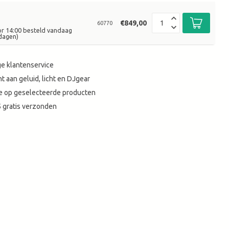
€849,00
60770
or 14:00 besteld vandaag
dagen)
e klantenservice
t aan geluid, licht en DJgear
tie op geselecteerde producten
 gratis verzonden