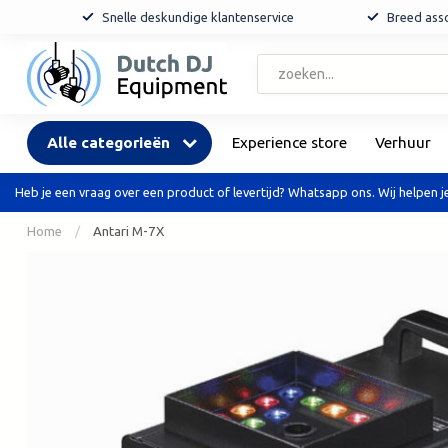
Snelle deskundige klantenservice
Breed asso
Alle categorieën
Experience store
Verhuur
Heb je een vraag over een product of levertijd? Whatsapp ons. Wij helpen je
Home
/
Antari M-7X