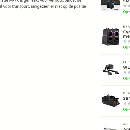
n de M-7X is gemaakt voor verhuur, omdat de
SM
al voor transport, aangezien er niet op de positie
Op 
BE
Cyc
met
Op 
EUR
WL
Op 
BE
SB
Op 
ANT
Ant