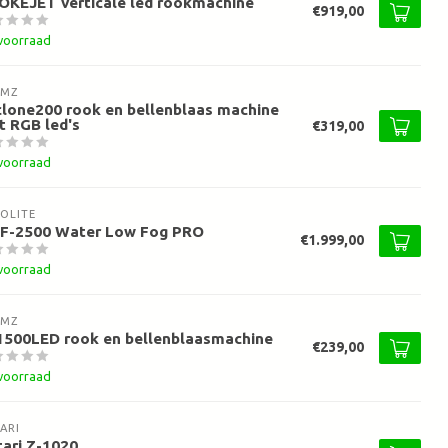
OKEJET verticale led rookmachine
€919,00
voorraad
AMZ
lone200 rook en bellenblaas machine
 RGB led's
€319,00
voorraad
OLITE
F-2500 Water Low Fog PRO
€1.999,00
voorraad
AMZ
1500LED rook en bellenblaasmachine
€239,00
voorraad
ARI
ari Z-1020