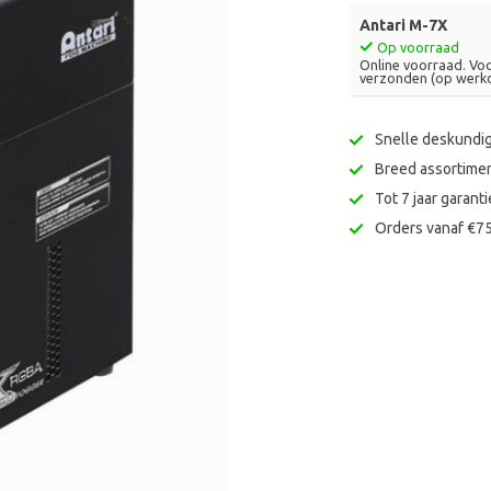
zoekresultaat
Antari M-7X
te
Op voorraad
gaan.
Online voorraad. Vo
verzonden (op werk
Als
u
met
Snelle deskundig
aanraaktoetsen
Breed assortimen
werkt,
Tot 7 jaar garan
kunt
u
Orders vanaf €75
touch-
en
swipetekens
gebruiken.