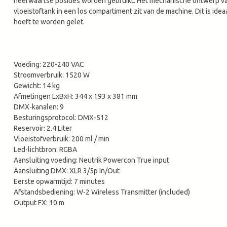
neerwaartse posities worden gebruikt. Het mechanische ontwerp va
vloeistoftank in een los compartiment zit van de machine. Dit is idea
hoeft te worden gelet.
Voeding: 220-240 VAC
Stroomverbruik: 1520 W
Gewicht: 14 kg
Afmetingen LxBxH: 344 x 193 x 381 mm
DMX-kanalen: 9
Besturingsprotocol: DMX-512
Reservoir: 2.4 Liter
Vloeistofverbruik: 200 ml / min
Led-lichtbron: RGBA
Aansluiting voeding: Neutrik Powercon True input
Aansluiting DMX: XLR 3/5p In/Out
Eerste opwarmtijd: 7 minutes
Afstandsbediening: W-2 Wireless Transmitter (included)
Output FX: 10 m