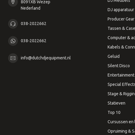
DJ Meubels
8091XB Wezep
Nederland
DJ apparatuur
Producer Gear
038-2022662
Tassen & Cas
Computer & ac
038-2022662
Kabels & Conn
Geluid
info@dutchdjequipment.nl
Silent Disco
Entertainment 
Special Effect
Stage & Riggi
Statieven
Top 10
Cursussen en 
Opruiming & S