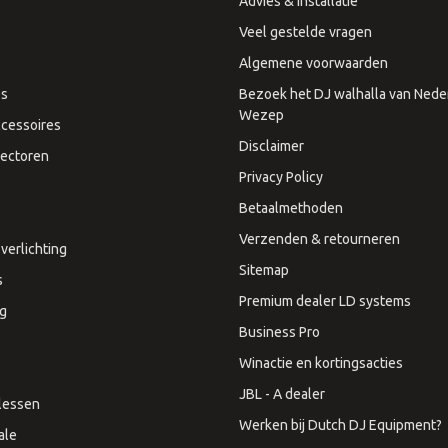
Advies & Installatie
Veel gestelde vragen
Algemene voorwaarden
es
Bezoek het DJ walhalla van Neder
Wezep
cessoires
Disclaimer
ectoren
Privacy Policy
Betaalmethoden
Verzenden & retourneren
verlichting
Sitemap
s
Premium dealer LD systems
ng
Business Pro
Winactie en kortingsacties
JBL - A dealer
lessen
Werken bij Dutch DJ Equipment?
ale