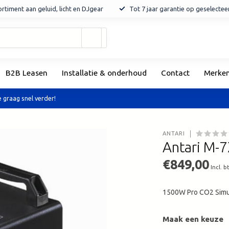
rtiment aan geluid, licht en DJgear
Tot 7 jaar garantie op geselecte
Gebruik
de
pijltjes
op
B2B Leasen
Installatie & onderhoud
Contact
Merke
en
neer
om
 graag snel verder!
een
beschikbaar
resultaat
ANTARI
te
Antari M-
selecteren.
Druk
€849,00
Incl. b
op
Enter
1500W Pro CO2 Simu
om
naar
het
Maak een keuze
geselecteerde