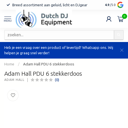
Breed assortiment aan geluid, licht en DJgear
Tot 7 jaar ga
4.9
/5.0
0
MENU
Heb je een vraag over een product of levertijd? Whatsapp ons. Wij
helpen je graag snel verder!
Home
/
Adam Hall PDU 6 stekkerdoos
Adam Hall PDU 6 stekkerdoos
(0)
ADAM HALL