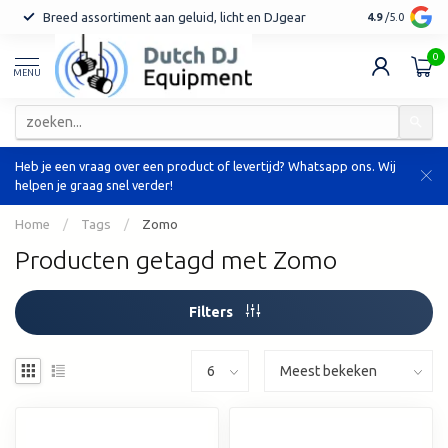
Breed assortiment aan geluid, licht en DJgear
Tot 7 jaar ga
4.9
/5.0
0
MENU
Heb je een vraag over een product of levertijd? Whatsapp ons. Wij
helpen je graag snel verder!
Home
/
Tags
/
Zomo
Producten getagd met Zomo
Filters