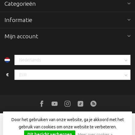
Categorieën
Informatie
Mijn account
€
Door het gebruiken van onze website, ga je akkoord met het
gebruik van cookies om onze website te verbeteren.
© Copyright 2026 Dutch DJ Equipment
- Powered by
Lightspeed
-
Lightspeed design
by
Dyvelopment
Dit bericht verbergen
Meer over cookies »