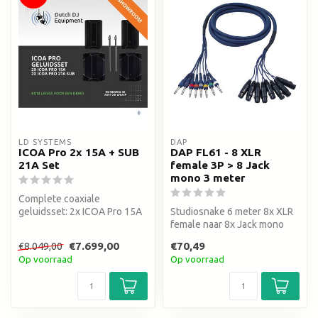
LD SYSTEMS
DAP
ICOA Pro 2x 15A + SUB
DAP FL61 - 8 XLR
21A Set
female 3P > 8 Jack
mono 3 meter
Complete coaxiale
geluidsset: 2x ICOA Pro 15A
Studiosnake 6 meter 8x XLR
+ SUB 21A inclusief hoezen,
female naar 8x Jack mono
kabels...
€7.699,00
€70,49
€8.049,00
Op voorraad
Op voorraad