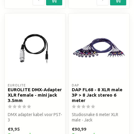
EUROLITE
DAP
EUROLITE DMX-Adapter
DAP FL68 - 8 XLR male
XLR female - mini jack
3P > 8 Jack stereo 6
3.5mm
meter
DMX adapter kabel voor PST-
Studiosnake 6 meter XLR
3
male - Jack
€9,95
€90,99