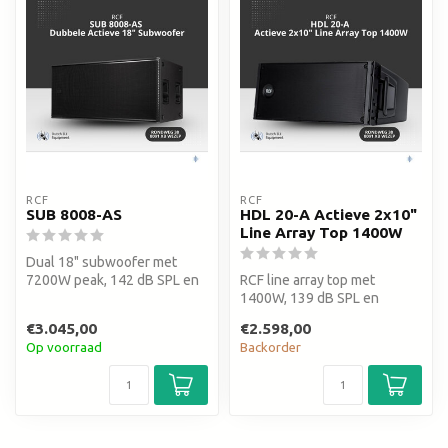
RCF
RCF
SUB 8008-AS
HDL 20-A Actieve 2x10"
Line Array Top 1400W
Dual 18" subwoofer met
7200W peak, 142 dB SPL en
RCF line array top met
RDNet-bediening. Voor tours,
1400W, 139 dB SPL en
fe...
curvilineaire array
€3.045,00
€2.598,00
technologie. Ges...
Op voorraad
Backorder