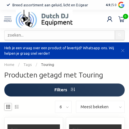
Breed assortiment aan geluid, licht en DJgear
Tot 7 jaar ga
4.9
/5.0
0
MENU
Heb je een vraag over een product of levertijd? Whatsapp ons. Wij
helpen je graag snel verder!
Home
/
Tags
/
Touring
Producten getagd met Touring
Filters