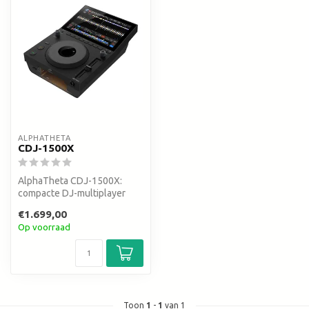
ALPHATHETA
CDJ-1500X
AlphaTheta CDJ-1500X:
compacte DJ-multiplayer
met hetzelfde 10,1 inch
€1.699,00
touchscree...
Op voorraad
Toon
1
-
1
van 1