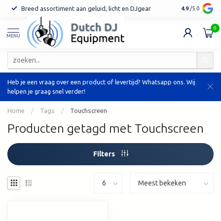
Breed assortiment aan geluid, licht en DJgear
Tot 7 jaar ga
4.9
/5.0
0
MENU
Heb je een vraag over een product of levertijd? Whatsapp ons. Wij
helpen je graag snel verder!
Home
/
Tags
/
Touchscreen
Producten getagd met Touchscreen
Filters