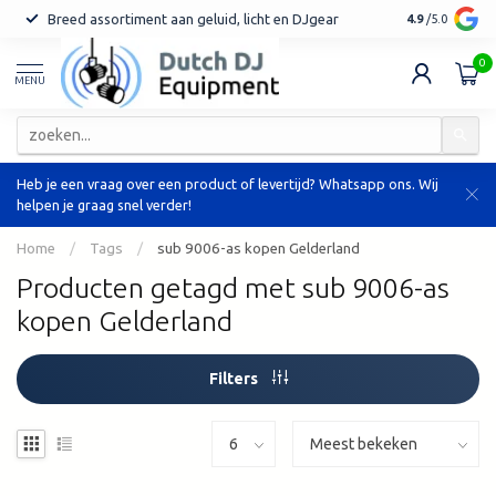
Breed assortiment aan geluid, licht en DJgear
Tot 7 jaar ga
4.9
/5.0
0
MENU
Heb je een vraag over een product of levertijd? Whatsapp ons. Wij
helpen je graag snel verder!
Home
/
Tags
/
sub 9006-as kopen Gelderland
Producten getagd met sub 9006-as
kopen Gelderland
Filters