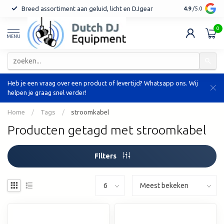
Breed assortiment aan geluid, licht en DJgear
Tot 7 jaar ga
4.9
/5.0
0
MENU
Heb je een vraag over een product of levertijd? Whatsapp ons. Wij
helpen je graag snel verder!
Home
/
Tags
/
stroomkabel
Producten getagd met stroomkabel
Filters