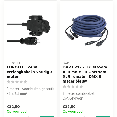
EUROLITE
DAP
EUROLITE 240v
DAP FP12 - IEC stroom
verlengkabel 3 voudig 3
XLR male - IEC stroom
meter
XLR female - DMX 3
meter blauw
3 meter - voor buiten gebruik
- 3 x 2.5 mm²
3 meter combikabel
DMX/Power
€32,50
€32,50
Op voorraad
Op voorraad