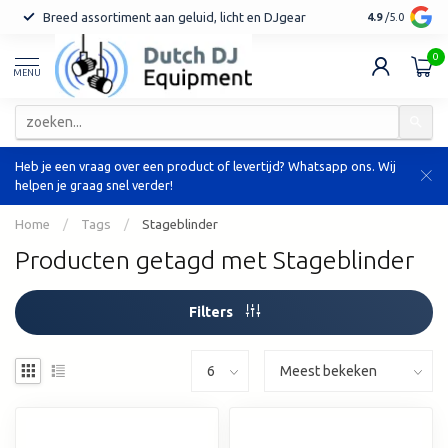
Breed assortiment aan geluid, licht en DJgear
Tot 7 jaar ga
4.9
/5.0
0
MENU
Heb je een vraag over een product of levertijd? Whatsapp ons. Wij
helpen je graag snel verder!
Home
/
Tags
/
Stageblinder
Producten getagd met Stageblinder
Filters