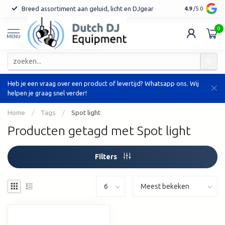
Breed assortiment aan geluid, licht en DJgear
Tot 7 jaar ga
4.9
/5.0
0
MENU
Heb je een vraag over een product of levertijd? Whatsapp ons. Wij
helpen je graag snel verder!
Home
/
Tags
/
Spot light
Producten getagd met Spot light
Filters