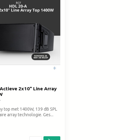
zoekresultaat
te
gaan.
Als
u
met
aanraaktoetsen
werkt,
kunt
u
touch-
en
swipetekens
Actieve 2x10" Line Array
gebruiken.
W
ray top met 1400W, 139 dB SPL
aire array technologie. Ges...