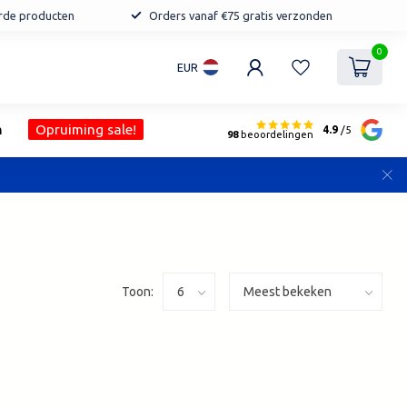
erde producten
Orders vanaf €75 gratis verzonden
0
EUR
n
Opruiming sale!
4.9
/5
98
beoordelingen
Toon: