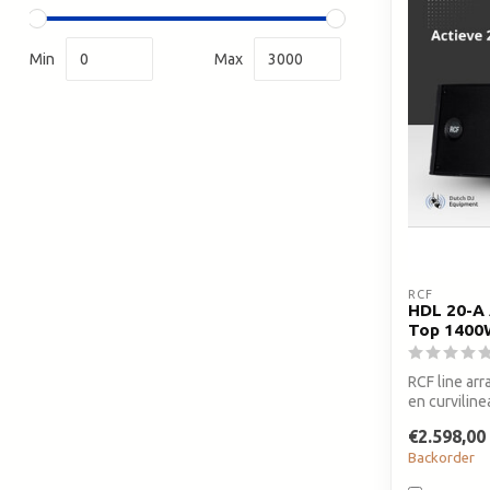
Min
Max
RCF
HDL 20-A 
Top 1400
RCF line ar
en curviline
€2.598,00
Backorder