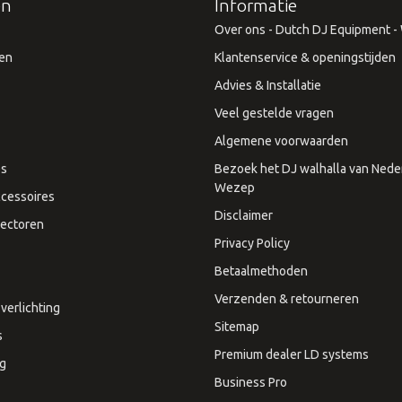
ën
Informatie
Over ons - Dutch DJ Equipment - W
en
Klantenservice & openingstijden
Advies & Installatie
Veel gestelde vragen
Algemene voorwaarden
es
Bezoek het DJ walhalla van Neder
Wezep
cessoires
Disclaimer
ectoren
Privacy Policy
Betaalmethoden
Verzenden & retourneren
verlichting
Sitemap
s
Premium dealer LD systems
ng
Business Pro