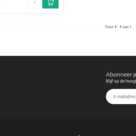
k
Toon
1
-
1
van 1
Abonneer j
Blijf op de hoog