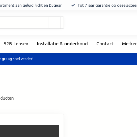
rtiment aan geluid, licht en DJgear
Tot 7 jaar garantie op geselecte
Gebruik
de
pijltjes
op
B2B Leasen
Installatie & onderhoud
Contact
Merke
en
neer
om
 graag snel verder!
een
beschikbaar
resultaat
te
selecteren.
Druk
ducten
op
Enter
om
naar
het
geselecteerde