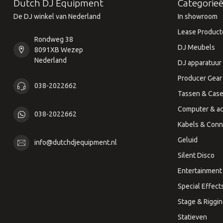
Dutch DJ Equipment
Categorie
De DJ winkel van Nederland
In showroom
Lease Product
Rondweg 38
DJ Meubels
8091XB Wezep
Nederland
DJ apparatuur
Producer Gear
038-2022662
Tassen & Cas
Computer & ac
038-2022662
Kabels & Conn
Geluid
info@dutchdjequipment.nl
Silent Disco
Entertainment 
Special Effect
Stage & Riggi
Statieven