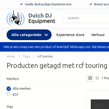
Snelle deskundige klantenservice
Breed asso
Alle categorieën
Experience store
Verhuur
Heb je een vraag over een product of levertijd? Whatsapp ons. Wij helpen je
Home
/
Tags
/
rcf touring
Producten getagd met rcf touring
1
Pro
Merken
Alle merken
RCF
Prijs