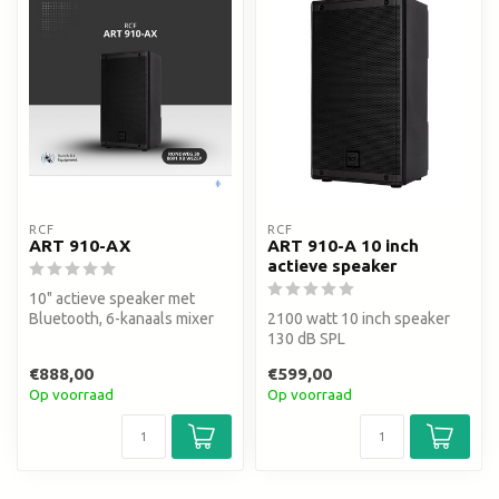
RCF
RCF
ART 910-AX
ART 910-A 10 inch
actieve speaker
10" actieve speaker met
Bluetooth, 6-kanaals mixer
2100 watt 10 inch speaker
en 2100W. 128dB SPL.
130 dB SPL
Compact ...
€888,00
€599,00
Op voorraad
Op voorraad