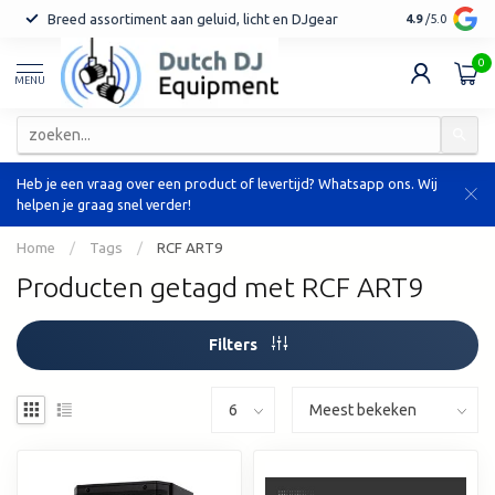
Breed assortiment aan geluid, licht en DJgear
Tot 7 jaar ga
4.9
/5.0
0
MENU
Heb je een vraag over een product of levertijd? Whatsapp ons. Wij
helpen je graag snel verder!
Home
/
Tags
/
RCF ART9
Producten getagd met RCF ART9
Filters