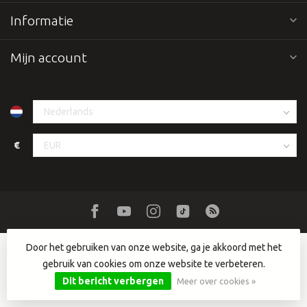
Informatie
Mijn account
€
Door het gebruiken van onze website, ga je akkoord met het
gebruik van cookies om onze website te verbeteren.
© Copyright 2026 Dutch DJ Equipment
- Powered by
Lightspeed
-
Lightspeed design
by
Dyvelopment
Dit bericht verbergen
Meer over cookies »