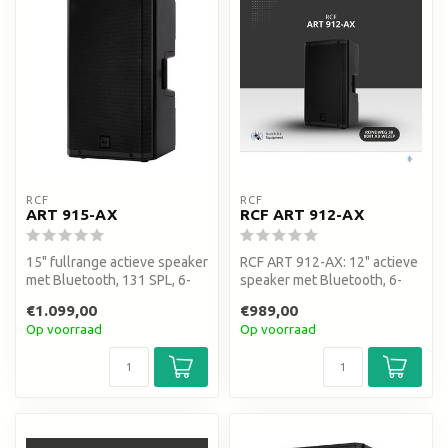
RCF
RCF
ART 915-AX
RCF ART 912-AX
15" fullrange actieve speaker
RCF ART 912-AX: 12" actieve
met Bluetooth, 131 SPL, 6-
speaker met Bluetooth, 6-
kanaals digitale mixer e...
kanaals mixer en 2100W.
€1.099,00
€989,00
130...
Op voorraad
Op voorraad