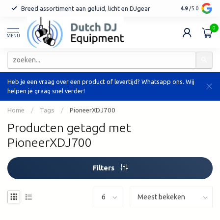
Breed assortiment aan geluid, licht en DJgear
Tot 7 jaar ga
4.9
/5.0
0
MENU
Heb je een vraag over een product of levertijd? Whatsapp ons. Wij
helpen je graag snel verder!
Home
/
Tags
/
PioneerXDJ700
Producten getagd met
PioneerXDJ700
Filters