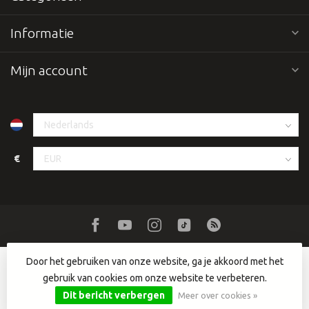
Informatie
Mijn account
€
Door het gebruiken van onze website, ga je akkoord met het
gebruik van cookies om onze website te verbeteren.
© Copyright 2026 Dutch DJ Equipment
- Powered by
Lightspeed
-
Lightspeed design
by
Dyvelopment
Dit bericht verbergen
Meer over cookies »