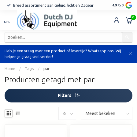
Breed assortiment aan geluid, licht en DJgear
Tot 7 jaar ga
4.9
/5.0
0
MENU
Heb je een vraag over een product of levertijd? Whatsapp ons. Wij
helpen je graag snel verder!
Home
/
Tags
/
par
Producten getagd met par
Filters