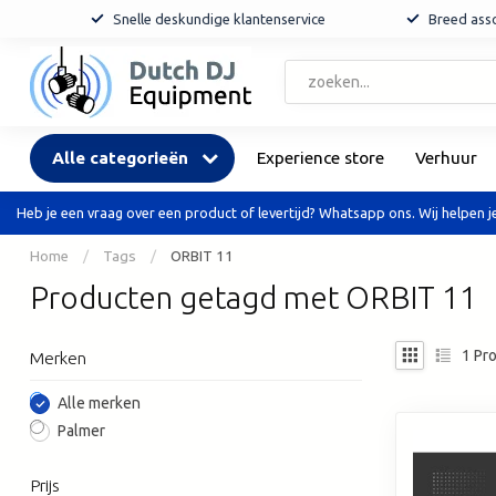
Snelle deskundige klantenservice
Breed asso
Alle categorieën
Experience store
Verhuur
Heb je een vraag over een product of levertijd? Whatsapp ons. Wij helpen je
Home
/
Tags
/
ORBIT 11
Producten getagd met ORBIT 11
1
Pro
Merken
Alle merken
Palmer
Prijs