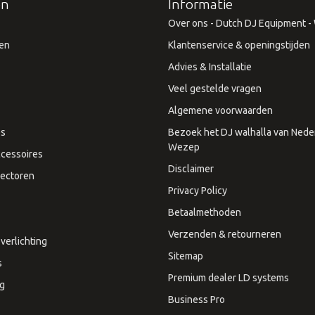
ën
Informatie
Over ons - Dutch DJ Equipment - W
en
Klantenservice & openingstijden
Advies & Installatie
Veel gestelde vragen
Algemene voorwaarden
es
Bezoek het DJ walhalla van Neder
Wezep
cessoires
Disclaimer
ectoren
Privacy Policy
Betaalmethoden
Verzenden & retourneren
verlichting
Sitemap
s
Premium dealer LD systems
ng
Business Pro