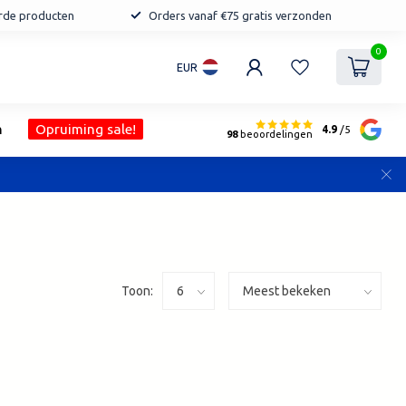
erde producten
Orders vanaf €75 gratis verzonden
0
EUR
n
Opruiming sale!
4.9
/5
98
beoordelingen
Toon: