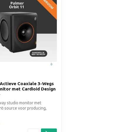
zoekresultaat
te
gaan.
Als
u
met
aanraaktoetsen
werkt,
kunt
u
touch-
en
swipetekens
Actieve Coaxiale 3-Wegs
gebruiken.
nitor met Cardioid Design
ay studio monitor met
int-source voor producing,
d