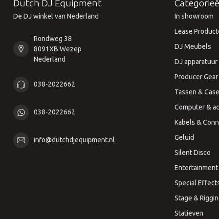
Dutch DJ Equipment
Categorie
De DJ winkel van Nederland
In showroom
Lease Product
Rondweg 38
DJ Meubels
8091XB Wezep
Nederland
DJ apparatuur
Producer Gear
038-2022662
Tassen & Cas
Computer & ac
038-2022662
Kabels & Conn
Geluid
info@dutchdjequipment.nl
Silent Disco
Entertainment 
Special Effect
Stage & Riggi
Statieven