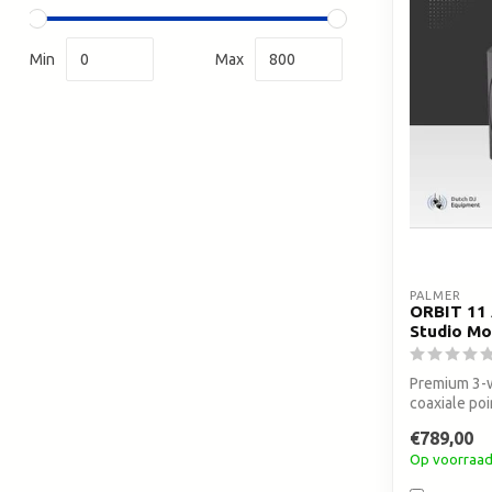
Min
Max
PALMER
ORBIT 11 
Studio Mo
Premium 3-w
coaxiale po
mixing en...
€789,00
Op voorraa