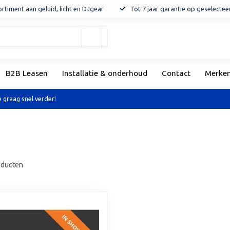
rtiment aan geluid, licht en DJgear
Tot 7 jaar garantie op geselecte
Gebruik
de
pijltjes
op
B2B Leasen
Installatie & onderhoud
Contact
Merke
en
neer
om
 graag snel verder!
een
beschikbaar
resultaat
te
selecteren.
Druk
ducten
op
Enter
om
naar
het
geselecteerde