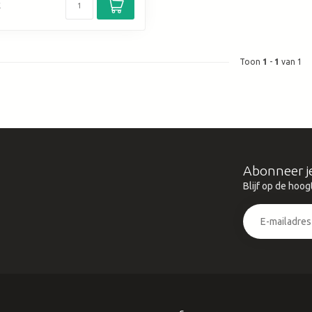
k
Toon
1
-
1
van 1
Abonneer j
Blijf op de hoog