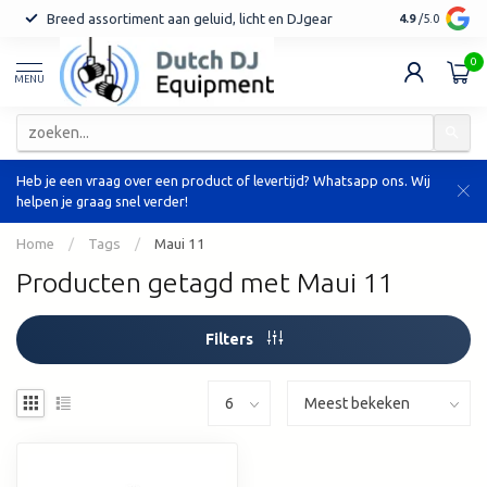
Breed assortiment aan geluid, licht en DJgear
Tot 7 jaar ga
4.9
/5.0
0
MENU
Heb je een vraag over een product of levertijd? Whatsapp ons. Wij
helpen je graag snel verder!
Home
/
Tags
/
Maui 11
Producten getagd met Maui 11
Filters