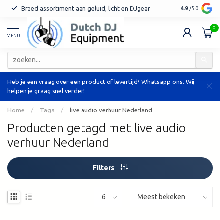
Breed assortiment aan geluid, licht en DJgear
Tot 7 jaar ga
4.9
/5.0
0
MENU
Heb je een vraag over een product of levertijd? Whatsapp ons. Wij
helpen je graag snel verder!
Home
/
Tags
/
live audio verhuur Nederland
Producten getagd met live audio
verhuur Nederland
Filters