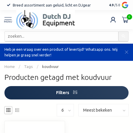
Breed assortiment aan geluid, licht en DJgear
Tot 7 jaar ga
4.9
/5.0
0
MENU
Heb je een vraag over een product of levertijd? Whatsapp ons. Wij
helpen je graag snel verder!
Home
/
Tags
/
koudvuur
Producten getagd met koudvuur
Filters