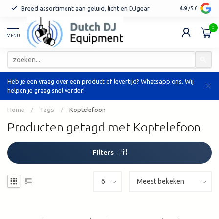
Breed assortiment aan geluid, licht en DJgear
Tot 7 jaar ga
4.9
/5.0
0
MENU
Heb je een vraag over een product of levertijd? Whatsapp ons. Wij
helpen je graag snel verder!
Home
/
Tags
/
Koptelefoon
Producten getagd met Koptelefoon
Filters