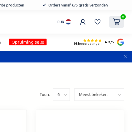
erde producten
Orders vanaf €75 gratis verzonden
0
EUR
n
Opruiming sale!
4.9
/5
98
beoordelingen
Toon: