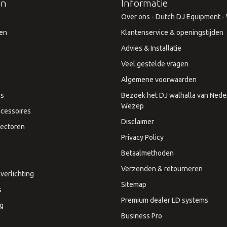
ën
Informatie
Over ons - Dutch DJ Equipment - W
en
Klantenservice & openingstijden
Advies & Installatie
Veel gestelde vragen
Algemene voorwaarden
es
Bezoek het DJ walhalla van Neder
Wezep
cessoires
Disclaimer
ectoren
Privacy Policy
Betaalmethoden
Verzenden & retourneren
verlichting
Sitemap
s
Premium dealer LD systems
ng
Business Pro