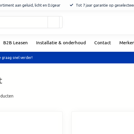
rtiment aan geluid, licht en DJgear
Tot 7 jaar garantie op geselecte
Gebruik
de
pijltjes
op
B2B Leasen
Installatie & onderhoud
Contact
Merke
en
neer
om
 graag snel verder!
een
beschikbaar
resultaat
t
te
selecteren.
Druk
ducten
op
Enter
om
naar
het
geselecteerde