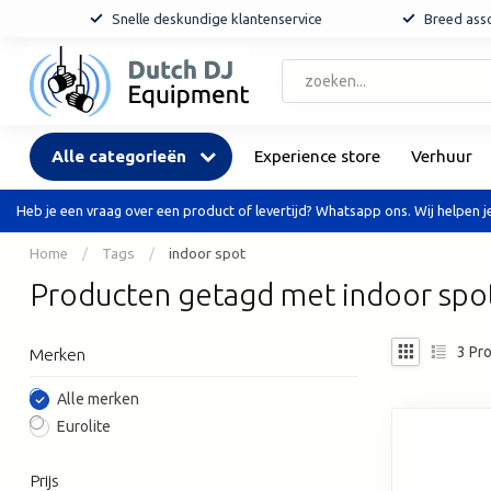
Snelle deskundige klantenservice
Breed asso
Alle categorieën
Experience store
Verhuur
Heb je een vraag over een product of levertijd? Whatsapp ons. Wij helpen je
Home
/
Tags
/
indoor spot
Producten getagd met indoor spo
3
Pro
Merken
Alle merken
Eurolite
Prijs