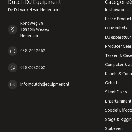
Dutch DJ Equipment
Categorie
De DJ winkel van Nederland
In showroom
Lease Product
Rondweg 38
DJ Meubels
8091XB Wezep
Nederland
DJ apparatuur
Producer Gear
038-2022662
Tassen & Cas
Computer & ac
038-2022662
Kabels & Conn
Geluid
info@dutchdjequipment.nl
Silent Disco
Entertainment 
Special Effect
Stage & Riggi
Statieven