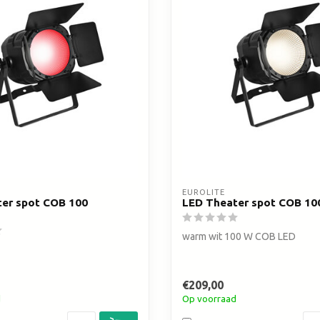
zoekresultaat
te
gaan.
Als
u
met
aanraaktoetsen
werkt,
kunt
u
touch-
en
swipetekens
EUROLITE
er spot COB 100
LED Theater spot COB 1
gebruiken.
warm wit 100 W COB LED
€209,00
d
Op voorraad