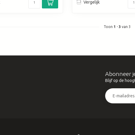
k
Vergelijk
Toon
1
-
3
van 3
Abonneer j
Blijf op de hoog