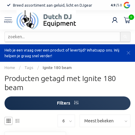
Breed assortiment aan geluid, licht en DJgear
Tot 7 jaar ga
4.9
/5.0
0
MENU
Heb je een vraag over een product of levertijd? Whatsapp ons. Wij
helpen je graag snel verder!
Home
/
Tags
/
Ignite 180 beam
Producten getagd met Ignite 180
beam
Filters