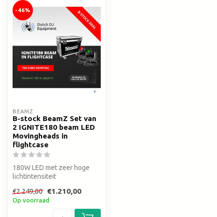
-46%
BEAMZ
B-stock BeamZ Set van
2 IGNITE180 beam LED
Movingheads in
flightcase
180W LED met zeer hoge
lichtintensiteit
Strakke 8° lichtbundel
€1.210,00
€2.249,00
2 gobo wielen -...
Op voorraad