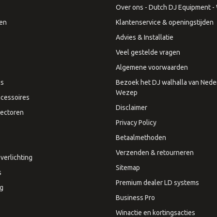
Over ons - Dutch DJ Equipment - W
en
Klantenservice & openingstijden
Advies & Installatie
Veel gestelde vragen
Algemene voorwaarden
es
Bezoek het DJ walhalla van Neder
Wezep
cessoires
Disclaimer
ectoren
Privacy Policy
Betaalmethoden
Verzenden & retourneren
verlichting
Sitemap
s
Premium dealer LD systems
ng
Business Pro
Winactie en kortingsacties