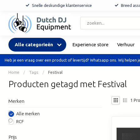
Snelle deskundige klantenservice
Breed asso
Alle categorieën
Experience store
Verhuur
Heb je een vraag over een product of levertijd? Whatsapp ons. Wij helpen je
Home
/
Tags
/
Festival
Producten getagd met Festival
1
Pro
Merken
Alle merken
RCF
Prijs