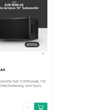
zoekresultaat
te
gaan.
Als
u
met
aanraaktoetsen
werkt,
kunt
u
touch-
en
swipetekens
-AS
gebruiken.
ubwoofer met 7200W peak, 142
DNet-bediening. Voor tours,
d
k