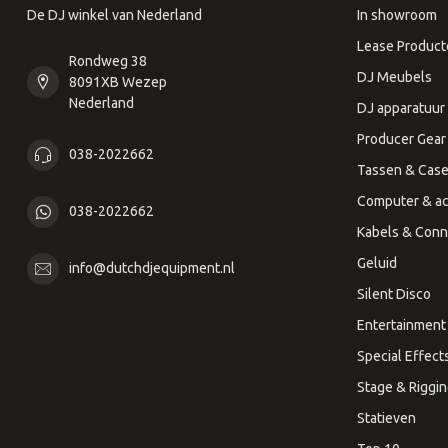
De DJ winkel van Nederland
In showroom
Lease Product
Rondweg 38
DJ Meubels
8091XB Wezep
Nederland
DJ apparatuur
Producer Gear
038-2022662
Tassen & Cas
Computer & ac
038-2022662
Kabels & Conn
Geluid
info@dutchdjequipment.nl
Silent Disco
Entertainment 
Special Effect
Stage & Riggi
Statieven