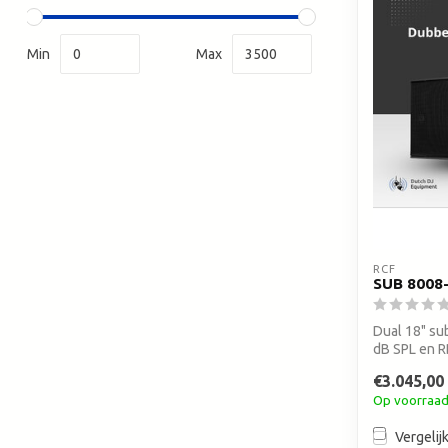
Min
Max
RCF
SUB 8008
Dual 18" s
dB SPL en R
fe...
€3.045,00
Op voorraa
Vergelij