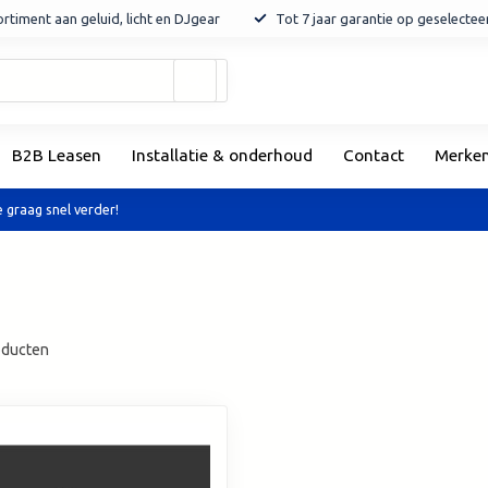
rtiment aan geluid, licht en DJgear
Tot 7 jaar garantie op geselecte
Gebruik
de
pijltjes
op
B2B Leasen
Installatie & onderhoud
Contact
Merke
en
neer
om
 graag snel verder!
een
beschikbaar
resultaat
te
selecteren.
Druk
ducten
op
Enter
om
naar
het
geselecteerde