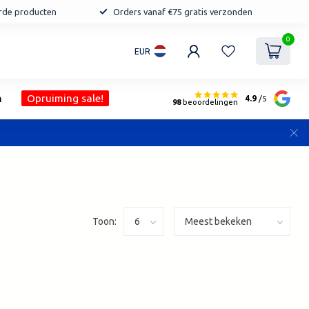
erde producten
Orders vanaf €75 gratis verzonden
0
EUR
n
Opruiming sale!
4.9
/5
98
beoordelingen
Toon: