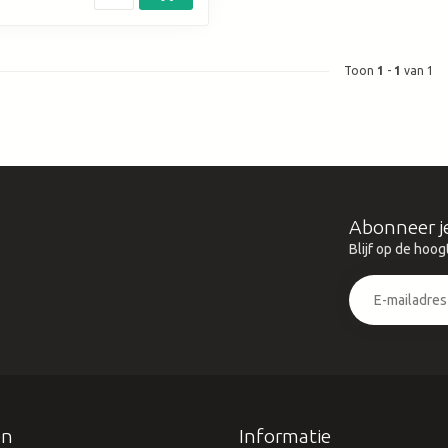
Toon
1
-
1
van 1
Abonneer j
Blijf op de hoog
ën
Informatie