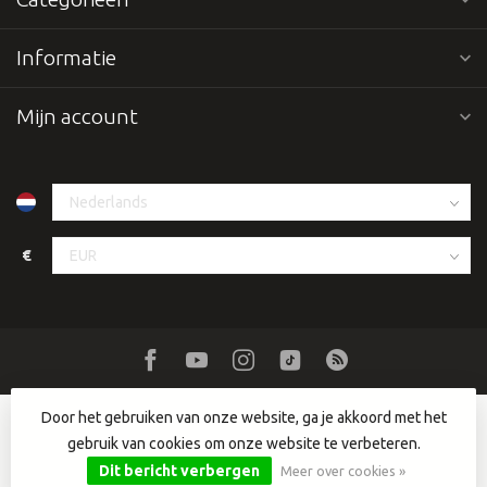
Informatie
Mijn account
€
Door het gebruiken van onze website, ga je akkoord met het
gebruik van cookies om onze website te verbeteren.
© Copyright 2026 Dutch DJ Equipment
- Powered by
Lightspeed
-
Lightspeed design
by
Dyvelopment
Dit bericht verbergen
Meer over cookies »