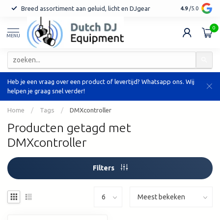
Breed assortiment aan geluid, licht en DJgear
Tot 7 jaar ga
4.9
/5.0
0
MENU
Heb je een vraag over een product of levertijd? Whatsapp ons. Wij
helpen je graag snel verder!
Home
/
Tags
/
DMXcontroller
Producten getagd met
DMXcontroller
Filters