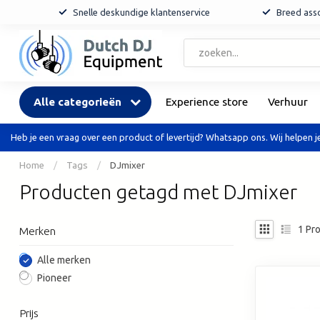
Snelle deskundige klantenservice
Breed asso
Alle categorieën
Experience store
Verhuur
Heb je een vraag over een product of levertijd? Whatsapp ons. Wij helpen je
Home
/
Tags
/
DJmixer
Producten getagd met DJmixer
1
Pro
Merken
Alle merken
Pioneer
Prijs