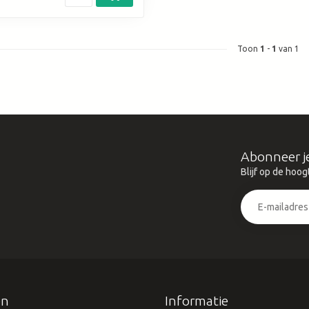
Toon
1
-
1
van 1
Abonneer j
Blijf op de hoog
ën
Informatie