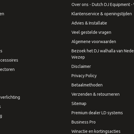
Over ons - Dutch DJ Equipment - W
en
Klantenservice & openingstijden
Advies & Installatie
Veel gestelde vragen
Algemene voorwaarden
es
Bezoek het DJ walhalla van Neder
Wezep
cessoires
Disclaimer
ectoren
Privacy Policy
Betaalmethoden
Verzenden & retourneren
verlichting
Sitemap
s
Premium dealer LD systems
ng
Business Pro
Winactie en kortingsacties