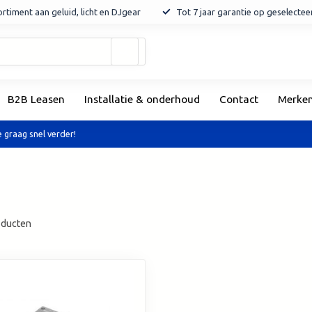
rtiment aan geluid, licht en DJgear
Tot 7 jaar garantie op geselecte
Gebruik
de
pijltjes
op
B2B Leasen
Installatie & onderhoud
Contact
Merke
en
neer
om
 graag snel verder!
een
beschikbaar
resultaat
te
selecteren.
Druk
ducten
op
Enter
om
naar
het
geselecteerde