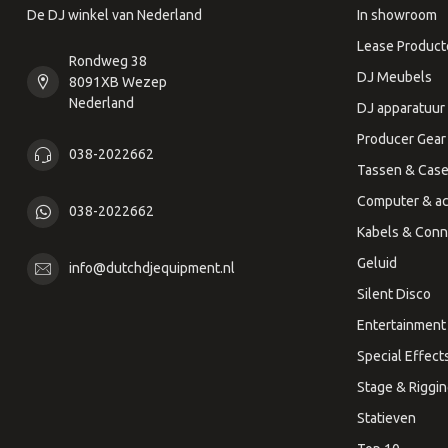
De DJ winkel van Nederland
In showroom
Lease Product
Rondweg 38
DJ Meubels
8091XB Wezep
Nederland
DJ apparatuur
Producer Gear
038-2022662
Tassen & Cas
Computer & ac
038-2022662
Kabels & Conn
Geluid
info@dutchdjequipment.nl
Silent Disco
Entertainment 
Special Effect
Stage & Riggi
Statieven