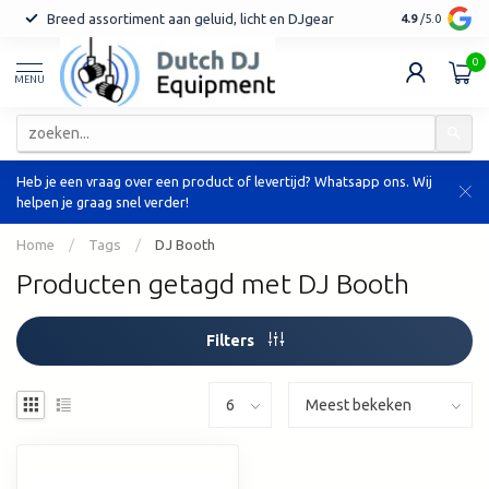
Breed assortiment aan geluid, licht en DJgear
Tot 7 jaar ga
4.9
/5.0
0
MENU
Heb je een vraag over een product of levertijd? Whatsapp ons. Wij
helpen je graag snel verder!
Home
/
Tags
/
DJ Booth
Producten getagd met DJ Booth
Filters