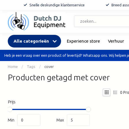
Snelle deskundige klantenservice
Breed asso
Alle categorieën
Experience store
Verhuur
Heb je een vraag over een product of levertijd? Whatsapp ons. Wij helpen je
Home
/
Tags
/
cover
Producten getagd met cover
0
Pro
Prijs
Min
Max