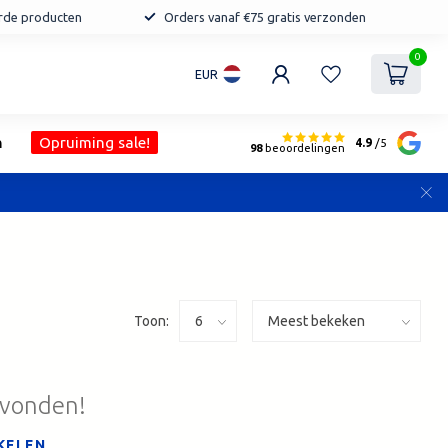
erde producten
Orders vanaf €75 gratis verzonden
0
EUR
n
Opruiming sale!
4.9
/5
98
beoordelingen
Toon:
evonden!
KELEN