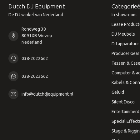
Dutch DJ Equipment
Categorie
De DJ winkel van Nederland
In showroom
Lease Product
Rondweg 38
DJ Meubels
8091XB Wezep
Nederland
DJ apparatuur
Producer Gear
038-2022662
Tassen & Cas
Computer & ac
038-2022662
Kabels & Conn
Geluid
info@dutchdjequipment.nl
Silent Disco
Entertainment 
Special Effect
Stage & Riggi