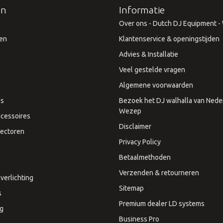
ën
Informatie
Over ons - Dutch DJ Equipment - W
en
Klantenservice & openingstijden
Advies & Installatie
Veel gestelde vragen
Algemene voorwaarden
es
Bezoek het DJ walhalla van Neder
Wezep
cessoires
Disclaimer
ectoren
Privacy Policy
Betaalmethoden
Verzenden & retourneren
verlichting
Sitemap
s
Premium dealer LD systems
ng
Business Pro