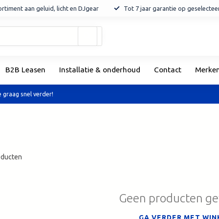
rtiment aan geluid, licht en DJgear
Tot 7 jaar garantie op geselecte
Gebruik
de
pijltjes
op
B2B Leasen
Installatie & onderhoud
Contact
Merke
en
neer
om
 graag snel verder!
een
beschikbaar
resultaat
te
selecteren.
Druk
ducten
op
Enter
om
naar
Geen producten g
het
geselecteerde
GA VERDER MET WIN