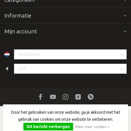
Informatie
Mijn account
€
Door het gebruiken van onze website, ga je akkoord met het
gebruik van cookies om onze website te verbeteren.
© Copyright 2026 Dutch DJ Equipment
- Powered by
Lightspeed
-
Lightspeed design
by
Dyvelopment
Dit bericht verbergen
Meer over cookies »