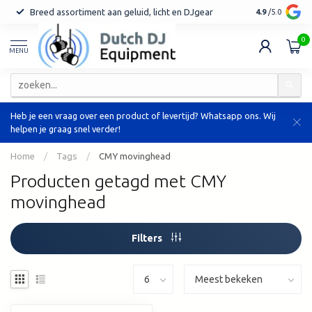
Breed assortiment aan geluid, licht en DJgear
Tot 7 jaar ga
4.9
/5.0
0
MENU
Heb je een vraag over een product of levertijd? Whatsapp ons. Wij
helpen je graag snel verder!
Home
/
Tags
/
CMY movinghead
Producten getagd met CMY
movinghead
Filters