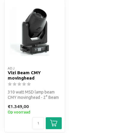
ADJ
Vizi Beam CMY
movinghead
310 watt MSD lamp beam
CMY movinghead - 2° Beam
Angle - 14 kleuren - 17
€1.349,00
gobo's -...
Op voorraad