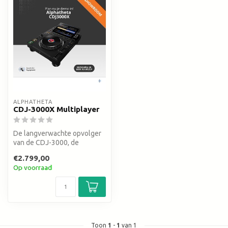
ALPHATHETA
CDJ-3000X Multiplayer
De langverwachte opvolger
van de CDJ-3000, de
gloednieuwe AlphaTheta
€2.799,00
CDJ-3000X. ...
Op voorraad
Toon
1
-
1
van 1