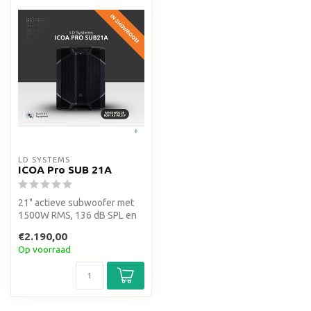
LD SYSTEMS
ICOA Pro SUB 21A
21" actieve subwoofer met
1500W RMS, 136 dB SPL en
cardioid mode. Perfecte
€2.190,00
bass-...
Op voorraad