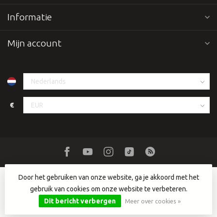
Informatie
Mijn account
€
Door het gebruiken van onze website, ga je akkoord met het
gebruik van cookies om onze website te verbeteren.
© Copyright 2026 Dutch DJ Equipment
- Powered by
Lightspeed
-
Lightspeed design
by
Dyvelopment
Dit bericht verbergen
Meer over cookies »