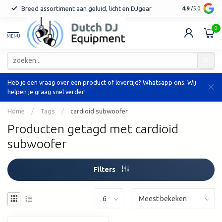
Breed assortiment aan geluid, licht en DJgear
Tot 7 jaar ga
4.9
/5.0
0
MENU
Heb je een vraag over een product of levertijd? Whatsapp ons. Wij
helpen je graag snel verder!
Home
/
Tags
/
cardioid subwoofer
Producten getagd met cardioid
subwoofer
Filters