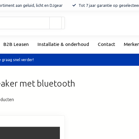
rtiment aan geluid, licht en DJgear
Tot 7 jaar garantie op geselecte
Gebruik
de
pijltjes
op
B2B Leasen
Installatie & onderhoud
Contact
Merke
en
neer
om
 graag snel verder!
een
beschikbaar
resultaat
eaker met bluetooth
te
selecteren.
Druk
ducten
op
Enter
om
naar
het
geselecteerde