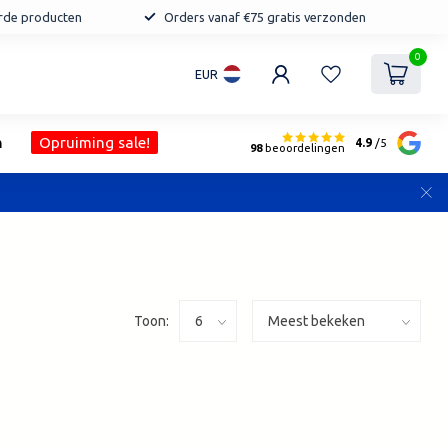
erde producten
Orders vanaf €75 gratis verzonden
0
EUR
n
Opruiming sale!
4.9
/5
98
beoordelingen
Toon: