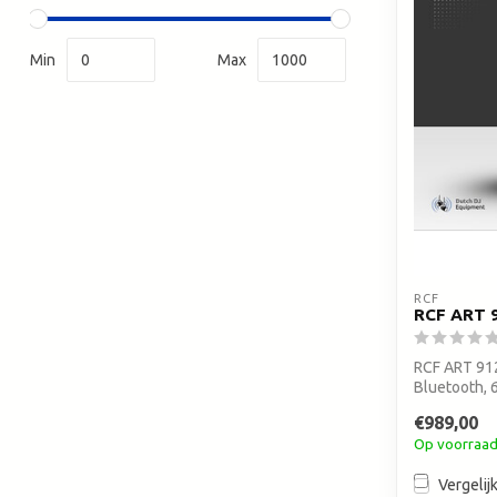
Min
Max
RCF
RCF ART 
RCF ART 912
Bluetooth, 
130...
€989,00
Op voorraa
Vergelij