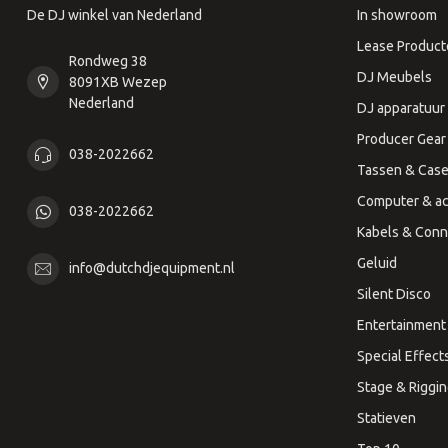
De DJ winkel van Nederland
In showroom
Lease Product
Rondweg 38
DJ Meubels
8091XB Wezep
Nederland
DJ apparatuur
Producer Gear
038-2022662
Tassen & Cas
Computer & ac
038-2022662
Kabels & Conn
Geluid
info@dutchdjequipment.nl
Silent Disco
Entertainment 
Special Effect
Stage & Riggi
Statieven