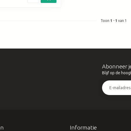
Toon
1
-
1
van 1
Abonneer j
Blijf op de hoog
ën
Informatie