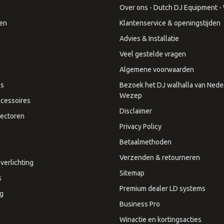
Over ons - Dutch DJ Equipment - W
en
Klantenservice & openingstijden
Advies & Installatie
Veel gestelde vragen
Algemene voorwaarden
es
Bezoek het DJ walhalla van Neder
Wezep
cessoires
Disclaimer
ectoren
Privacy Policy
Betaalmethoden
Verzenden & retourneren
verlichting
Sitemap
s
Premium dealer LD systems
ng
Business Pro
Winactie en kortingsacties