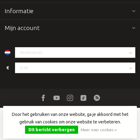
Informatie
Mijn account
€
Door het gebruiken van onze website, ga je akkoord met het
gebruik van cookies om onze website te verbeteren.
© Copyright 2026 Dutch DJ Equipment
- Powered by
Lightspeed
-
Lightspeed design
by
Dyvelopment
Dit bericht verbergen
Meer over cookies »