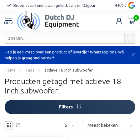
Breed assortiment aan geluid, licht en DJgear
Tot 7 jaar ga
4.9
/5.0
0
MENU
Heb je een vraag over een product of levertijd? Whatsapp ons. Wij
helpen je graag snel verder!
Home
/
Tags
/
actieve 18 inch subwoofer
Producten getagd met actieve 18
inch subwoofer
Filters