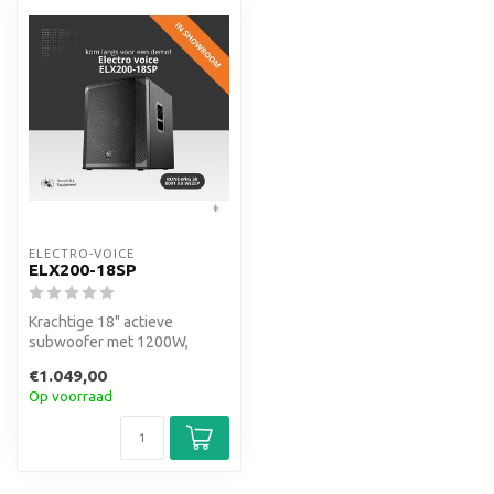
ELECTRO-VOICE
ELX200-18SP
Krachtige 18" actieve
subwoofer met 1200W,
instelbare low-pass en 132
€1.049,00
dB SPL. Su...
Op voorraad