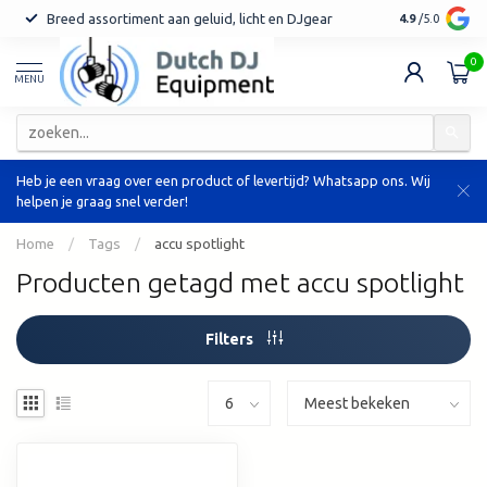
Breed assortiment aan geluid, licht en DJgear
Tot 7 jaar ga
4.9
/5.0
0
MENU
Heb je een vraag over een product of levertijd? Whatsapp ons. Wij
helpen je graag snel verder!
Home
/
Tags
/
accu spotlight
Producten getagd met accu spotlight
Filters