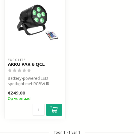
EUROLITE
AKKU PAR 6 QCL
Battery-powered LED
spotlight met RGBW IR
remote control
€249,00
Op voorraad
Toon
1
-
1
van 1