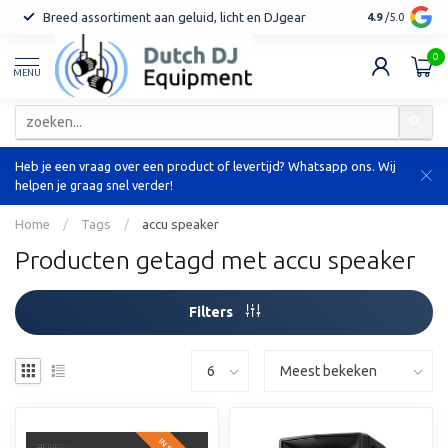
Breed assortiment aan geluid, licht en DJgear
Tot 7 jaar ga
4.9
/5.0
0
MENU
Heb je een vraag over een product of levertijd? Whatsapp ons. Wij
helpen je graag snel verder!
Home
/
Tags
/
accu speaker
Producten getagd met accu speaker
Filters