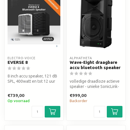
ELECTRO-VOICE
ALPHATHETA
EVERSE 8
Wave-Eight draagbare
accu bluetooth speaker
8 inch accu speaker, 121 dB
SPL, 400watt en tot 12 uur
volledige draadloze actieve
speeltijd. IP43 weerbeste...
speaker - unieke SonicLink-
technologie - batterij du...
€739,00
€999,00
Op voorraad
Backorder