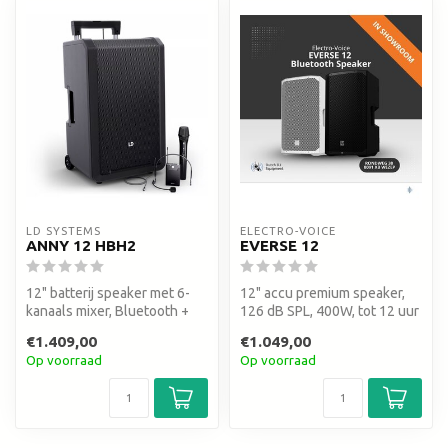
LD SYSTEMS
ELECTRO-VOICE
ANNY 12 HBH2
EVERSE 12
12" batterij speaker met 6-
12" accu premium speaker,
kanaals mixer, Bluetooth +
126 dB SPL, 400W, tot 12 uur
draadloze headset &
speeltijd, IP43 weerbeste...
€1.409,00
€1.049,00
bodypa...
Op voorraad
Op voorraad