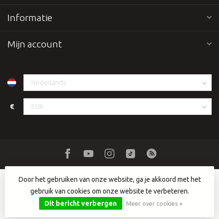
Informatie
Mijn account
€
Door het gebruiken van onze website, ga je akkoord met het
gebruik van cookies om onze website te verbeteren.
© Copyright 2026 Dutch DJ Equipment
- Powered by
Lightspeed
-
Lightspeed design
by
Dyvelopment
Dit bericht verbergen
Meer over cookies »