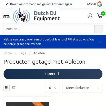
Breed assortiment aan geluid, licht en DJgear
Tot 7 jaar ga
4.9
/5.0
0
MENU
Heb je een vraag over een product of levertijd? Whatsapp ons. Wij
helpen je graag snel verder!
Home
/
Tags
/
Ableton
Producten getagd met Ableton
Filters