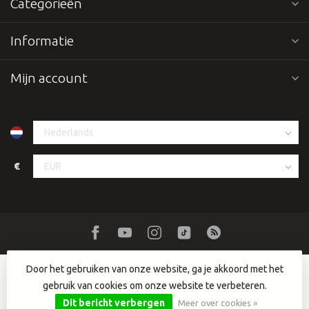
Categorieën
Informatie
Mijn account
€
Door het gebruiken van onze website, ga je akkoord met het
gebruik van cookies om onze website te verbeteren.
© Copyright 2026 Dutch DJ Equipment
- Powered by
Lightspeed
-
Lightspeed design
by
Dyvelopment
Dit bericht verbergen
Meer over cookies »