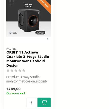
PALMER
ORBIT 11 Actieve
Coaxiale 3-Wegs Studio
Monitor met Cardioid
Design
Premium 3-way studio
monitor met coaxiale point-
source voor producing,
€789,00
mixing en...
Op voorraad