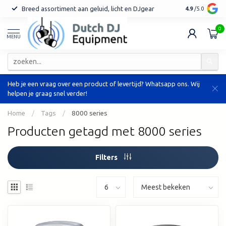
Breed assortiment aan geluid, licht en DJgear
Tot 7 jaar ga
4.9
/5.0
0
MENU
Heb je een vraag over een product of levertijd? Whatsapp ons. Wij
helpen je graag snel verder!
Home
/
Tags
/
8000 series
Producten getagd met 8000 series
Filters