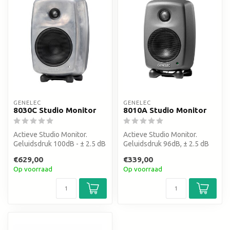
GENELEC
GENELEC
8030C Studio Monitor
8010A Studio Monitor
Actieve Studio Monitor.
Actieve Studio Monitor.
Geluidsdruk 100dB - ± 2.5 dB
Geluidsdruk 96dB, ± 2.5 dB
(62 Hz – 20 kHz) - Woofer 4...
(74 Hz – 20 kHz), 3 inch
€629,00
€339,00
woof...
Op voorraad
Op voorraad