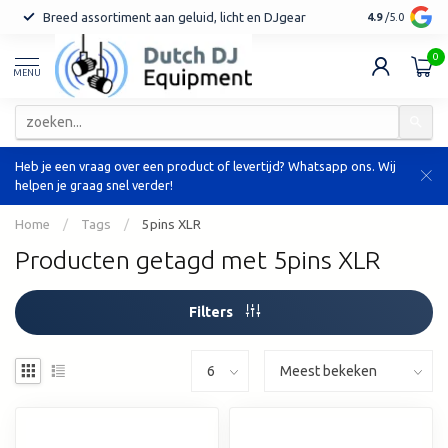
Breed assortiment aan geluid, licht en DJgear
Tot 7 jaar ga
4.9
/5.0
0
MENU
Heb je een vraag over een product of levertijd? Whatsapp ons. Wij
helpen je graag snel verder!
Home
/
Tags
/
5pins XLR
Producten getagd met 5pins XLR
Filters