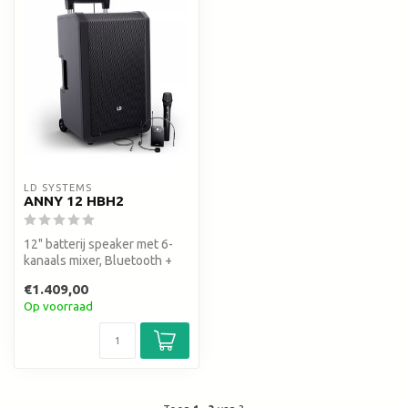
LD SYSTEMS
ANNY 12 HBH2
12" batterij speaker met 6-
kanaals mixer, Bluetooth +
draadloze headset &
€1.409,00
bodypa...
Op voorraad