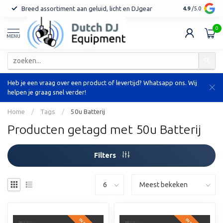
Breed assortiment aan geluid, licht en DJgear
Tot 7 jaar ga
4.9
/5.0
0
MENU
Heb je een vraag over een product of levertijd? Whatsapp ons. Wij
helpen je graag snel verder!
Home
/
Tags
/
50u Batterij
Producten getagd met 50u Batterij
Filters