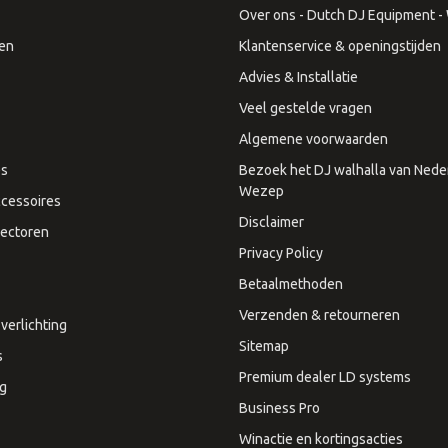
Over ons - Dutch DJ Equipment - W
en
Klantenservice & openingstijden
Advies & Installatie
Veel gestelde vragen
Algemene voorwaarden
es
Bezoek het DJ walhalla van Neder
Wezep
cessoires
Disclaimer
ectoren
Privacy Policy
Betaalmethoden
Verzenden & retourneren
verlichting
Sitemap
s
Premium dealer LD systems
ng
Business Pro
Winactie en kortingsacties