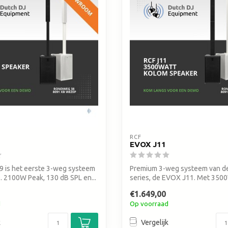
zoekresultaat
te
gaan.
Als
u
met
aanraaktoetsen
werkt,
kunt
u
touch-
en
swipetekens
RCF
EVOX J11
gebruiken.
 is het eerste 3-weg systeem
Premium 3-weg systeem van de
e. 2100W Peak, 130 dB SPL en...
series, de EVOX J11. Met 3500
driver...
€1.649,00
d
Op voorraad
k
Vergelijk