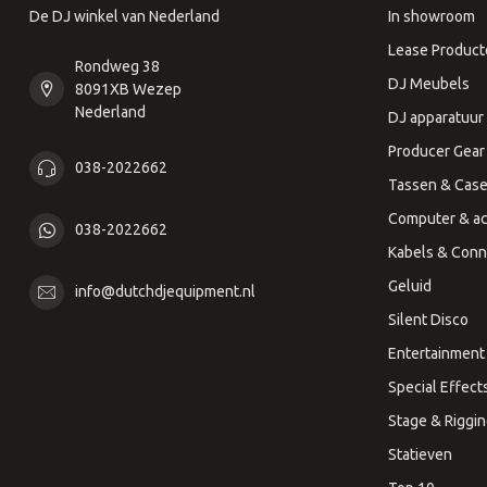
De DJ winkel van Nederland
In showroom
Lease Product
Rondweg 38
DJ Meubels
8091XB Wezep
Nederland
DJ apparatuur
Producer Gear
038-2022662
Tassen & Cas
Computer & ac
038-2022662
Kabels & Conn
Geluid
info@dutchdjequipment.nl
Silent Disco
Entertainment 
Special Effect
Stage & Riggi
Statieven