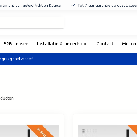
rtiment aan geluid, licht en DJgear
Tot 7 jaar garantie op geselecte
Gebruik
de
pijltjes
op
B2B Leasen
Installatie & onderhoud
Contact
Merke
en
neer
om
 graag snel verder!
een
beschikbaar
resultaat
te
selecteren.
Druk
ducten
op
Enter
om
naar
het
geselecteerde