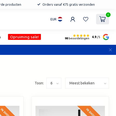
erde producten
Orders vanaf €75 gratis verzonden
0
EUR
n
Opruiming sale!
4.9
/5
98
beoordelingen
Toon: