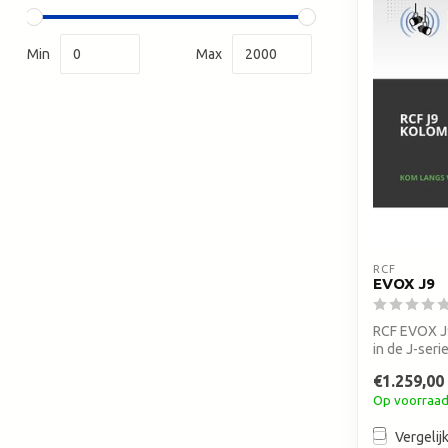
Min
Max
RCF
EVOX J9
RCF EVOX J9
in de J-seri
€1.259,00
Op voorraa
Vergelij