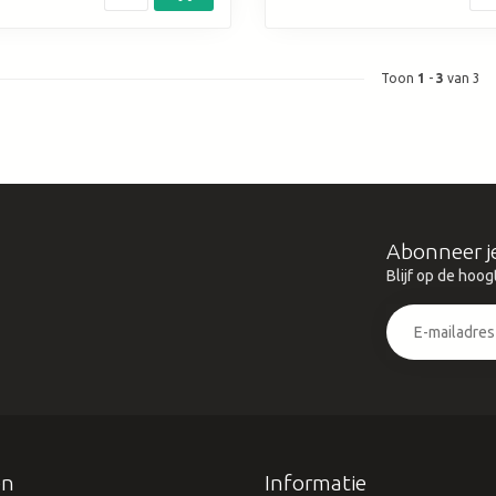
Toon
1
-
3
van 3
Abonneer j
Blijf op de hoog
ën
Informatie