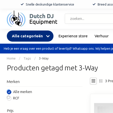
Snelle deskundige klantenservice
Breed asso
Alle categorieën
Experience store
Verhuur
Heb je een vraag over een product of levertijd? Whatsapp ons. Wij helpen je
Home
/
Tags
/
3-Way
Producten getagd met 3-Way
3
Pro
Merken
Alle merken
RCF
Prijs