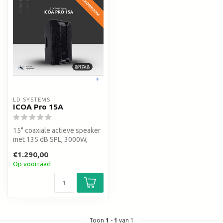
LD SYSTEMS
ICOA Pro 15A
15" coaxiale actieve speaker
met 135 dB SPL, 3000W,
draaibare hoorn en 1500W
€1.290,00
RMS...
Op voorraad
Toon
1
-
1
van 1