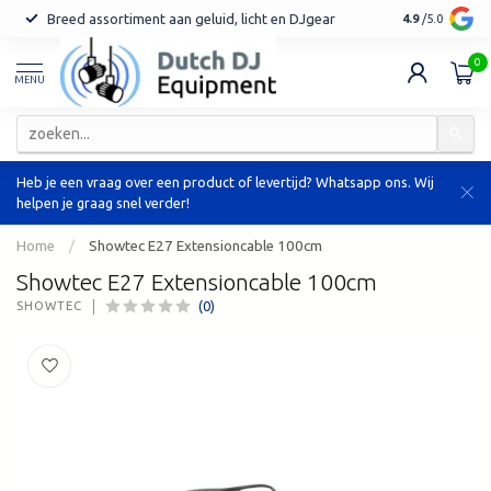
Breed assortiment aan geluid, licht en DJgear
Tot 7 jaar ga
4.9
/5.0
0
MENU
Heb je een vraag over een product of levertijd? Whatsapp ons. Wij
helpen je graag snel verder!
Home
/
Showtec E27 Extensioncable 100cm
Showtec E27 Extensioncable 100cm
(0)
SHOWTEC