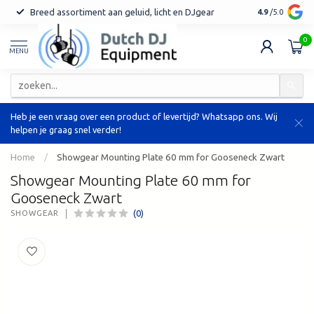
Breed assortiment aan geluid, licht en DJgear
Tot 7 jaar ga
4.9
/5.0
0
MENU
Heb je een vraag over een product of levertijd? Whatsapp ons. Wij
helpen je graag snel verder!
Home
/
Showgear Mounting Plate 60 mm for Gooseneck Zwart
Showgear Mounting Plate 60 mm for
Gooseneck Zwart
(0)
SHOWGEAR