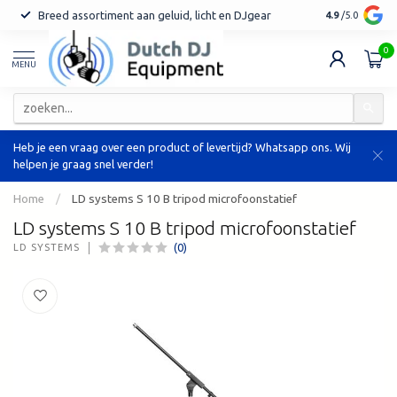
Breed assortiment aan geluid, licht en DJgear
Tot 7 jaar ga
4.9
/5.0
0
MENU
Heb je een vraag over een product of levertijd? Whatsapp ons. Wij
helpen je graag snel verder!
Home
/
LD systems S 10 B tripod microfoonstatief
LD systems S 10 B tripod microfoonstatief
(0)
LD SYSTEMS