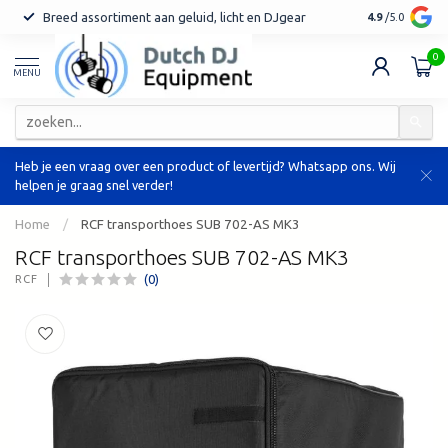
Breed assortiment aan geluid, licht en DJgear
Tot 7 jaar ga
4.9
/5.0
0
MENU
Heb je een vraag over een product of levertijd? Whatsapp ons. Wij
helpen je graag snel verder!
Home
/
RCF transporthoes SUB 702-AS MK3
RCF transporthoes SUB 702-AS MK3
(0)
RCF